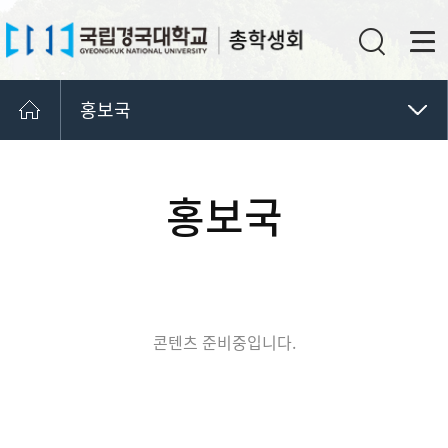
홍보국
학생회조직도
회장단
홍보국
총학생회
사무국
기획국
IT국
정책국
콘텐츠 준비중입니다.
조직국
사업국
대외협력국