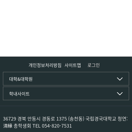
체육국
복지국
홍보국
총무국
졸업·취업지원국
문화교육국
개인정보처리방침
사이트맵
로그인
인문사회·IT대학
대학&대학원
인문·문화학부
국립경국대학교
학내사이트
국어국문학전공
(재)국립경국대학교발전기금
중국어문·문화학전공
글로컬인재양성관(고시원)
한자문화콘텐츠학전공
공동실험실습관
문화유산학전공
공용S/W관리시스템
36729 경북 안동시 경동로 1375 (송천동) 국립경국대학교 청연:
미디어문화커뮤니케이션학전공
공자학원
淸緣 총학생회 TEL 054-820-7531
사학전공
공학교육인증시스템